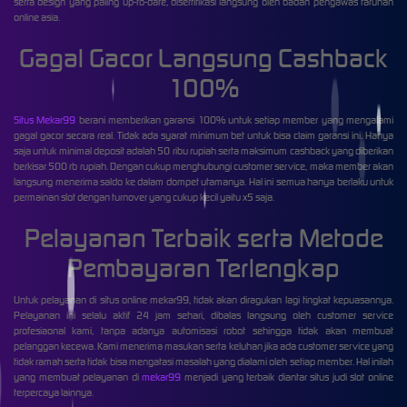
serta design yang paling up-to-date, disertifikasi langsung oleh badan pengawas taruhan
online asia.
Gagal Gacor Langsung Cashback
100%
Situs Mekar99
berani memberikan garansi 100% untuk setiap member yang mengalami
gagal gacor secara real. Tidak ada syarat minimum bet untuk bisa claim garansi ini. Hanya
saja untuk minimal deposit adalah 50 ribu rupiah serta maksimum cashback yang diberikan
berkisar 500 rb rupiah. Dengan cukup menghubungi customer service, maka member akan
langsung menerima saldo ke dalam dompet utamanya. Hal ini semua hanya berlaku untuk
permainan slot dengan turnover yang cukup kecil yaitu x5 saja.
Pelayanan Terbaik serta Metode
Pembayaran Terlengkap
Untuk pelayanan di situs online mekar99, tidak akan diragukan lagi tingkat kepuasannya.
Pelayanan ini selalu aktif 24 jam sehari, dibalas langsung oleh customer service
profesiaonal kami, tanpa adanya automisasi robot sehingga tidak akan membuat
pelanggan kecewa. Kami menerima masukan serta keluhan jika ada customer service yang
tidak ramah serta tidak bisa mengatasi masalah yang dialami oleh setiap member. Hal inilah
yang membuat pelayanan di
mekar99
menjadi yang terbaik diantar situs judi slot online
terpercaya lainnya.