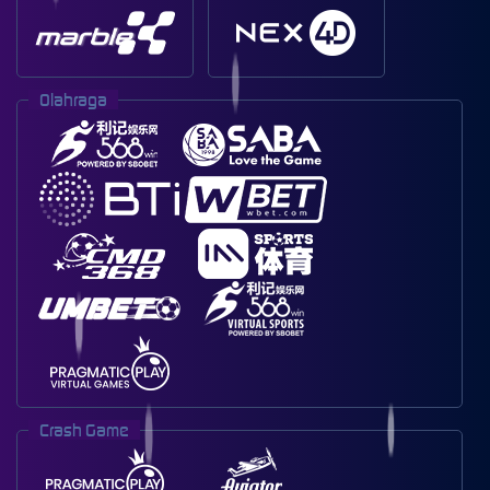
Olahraga
Crash Game