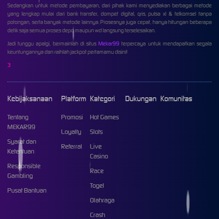
Sedangkan untuk metode pembayaran, dari pihak kami menyediakan berbagai metode
yang lengkap mulai dari bank transfer, dompet digital, qris, pulsa xl & telkomsel tanpa
potongan, serta banyak metode lainnya. Prosesnya juga cepat, hanya hitungan beberapa
detik saja semua proses depo maupun wd langsung terselesaikan.
Jadi tunggu apalgi, bermainlah di situs
Mekar99
terpercaya untuk mendapatkan segala
keuntungannya dan raihlah jackpot pertamamu disini!
3
Kebijaksanaan
Platform
Kategori
Dukungan
Komunitas
Tentang
Promosi
Hot Games
MEKAR99
Loyalty
Slots
Syarat dan
Referral
Live
Ketentuan
Casino
Responsible
Race
Gambling
Togel
Pusat Bantuan
Olahraga
Crash