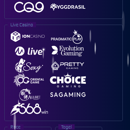
Live Casino
Race
Togel