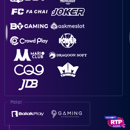
Poker