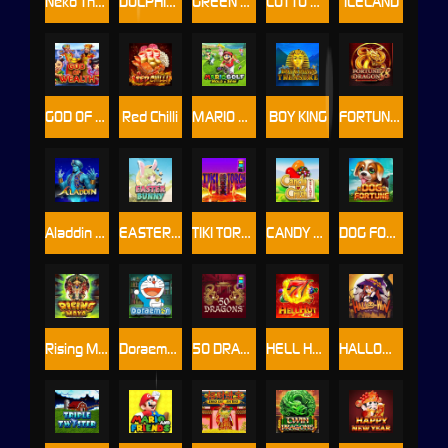
Neko The Fortune Cat
DOLPHIN REEF
GREEN GOLD
LOTTO MADNESS
ICELAND
GOD OF WEALTH
Red Chilli
MARIO GOLF
BOY KING
FORTUNE DRAGON 88
Aladdin Wishes
EASTER BUNNY
TIKI TORCH
CANDY CRUSH
DOG FORTUNE
Rising Maya
Doraemon
50 DRAGONS
HELL HOT 100
HALLOWIN