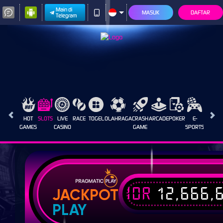
Main di
MASUK
DAFTAR
Telegram
HOT
SLOTS
LIVE
RACE
TOGEL
OLAHRAGA
CRASH
ARCADE
POKER
E-
SABUN
GAMES
CASINO
GAME
SPORTS
AYAM
IDR
12,666,
JACKPOT
PLAY