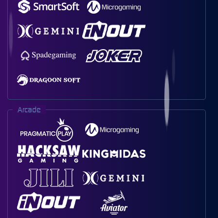
Arcade