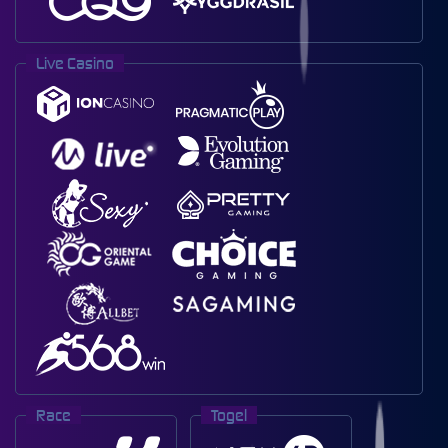
Live Casino
Race
Togel