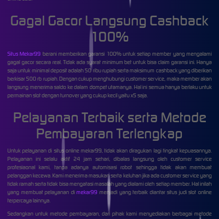
Gagal Gacor Langsung Cashback
100%
Situs Mekar99
berani memberikan garansi 100% untuk setiap member yang mengalami
gagal gacor secara real. Tidak ada syarat minimum bet untuk bisa claim garansi ini. Hanya
saja untuk minimal deposit adalah 50 ribu rupiah serta maksimum cashback yang diberikan
berkisar 500 rb rupiah. Dengan cukup menghubungi customer service, maka member akan
langsung menerima saldo ke dalam dompet utamanya. Hal ini semua hanya berlaku untuk
permainan slot dengan turnover yang cukup kecil yaitu x5 saja.
Pelayanan Terbaik serta Metode
Pembayaran Terlengkap
Untuk pelayanan di situs online mekar99, tidak akan diragukan lagi tingkat kepuasannya.
Pelayanan ini selalu aktif 24 jam sehari, dibalas langsung oleh customer service
profesiaonal kami, tanpa adanya automisasi robot sehingga tidak akan membuat
pelanggan kecewa. Kami menerima masukan serta keluhan jika ada customer service yang
tidak ramah serta tidak bisa mengatasi masalah yang dialami oleh setiap member. Hal inilah
yang membuat pelayanan di
mekar99
menjadi yang terbaik diantar situs judi slot online
terpercaya lainnya.
Sedangkan untuk metode pembayaran, dari pihak kami menyediakan berbagai metode