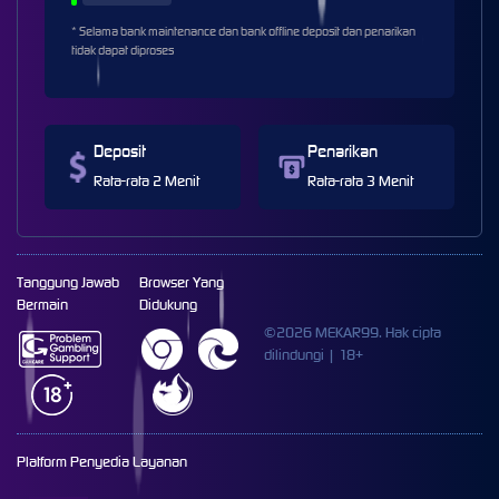
* Selama bank maintenance dan bank offline deposit dan penarikan
tidak dapat diproses
Deposit
Penarikan
Rata-rata 2 Menit
Rata-rata 3 Menit
Tanggung Jawab
Browser Yang
Bermain
Didukung
©2026 MEKAR99. Hak cipta
dilindungi | 18+
Platform Penyedia Layanan