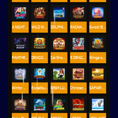
A NIGHT OUT
WILD WEST
DOLPHIN TREASURE
RAGNAROK FIRE STORM
Sweet Buffet
PANTHER MOON
DRAGON GATE
Cai Shen Do
5 DRAGONS
Wings of God
Winter Magic
Excalibur Legend
IRISH LUCK
Chinese Fair
SAFARI HEAT