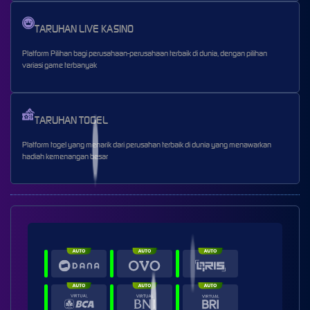
TARUHAN LIVE KASINO
Platform Pilihan bagi perusahaan-perusahaan terbaik di dunia, dengan pilihan
variasi game terbanyak
TARUHAN TOGEL
Platform togel yang menarik dari perusahan terbaik di dunia yang menawarkan
hadiah kemenangan besar