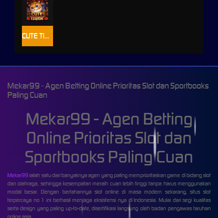
CUTE TIGER
Mekar99 - Agen Betting Online Prioritas Slot dan Sportbooks
Paling Cuan
Mekar99 - Agen Betting
Online Prioritas Slot dan
Sportbooks Paling Cuan
Mekar99
ialah satu dari banyaknya agen yang paling memprioritaskan game di bidang slot
dan olahraga, sehingga kesempatan meraih cuan lebih tinggi tanpa harus menggunakan
modal besar. Dengan bertahannya slot online di masa modern sekarang, situs slot
terpercaya no 1 ini berhasil menjaga eksistensi nya di Indonesia. Mulai dari segi kualitas
serta design yang paling up-to-date, disertifikasi langsung oleh badan pengawas taruhan
online asia.