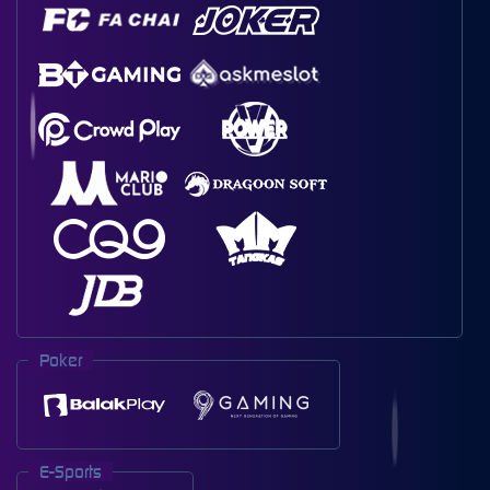
Poker
E-Sports