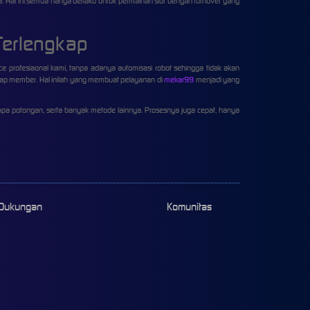
Hal ini semua hanya berlaku untuk permainan slot dengan turnover yang
Sweet Bonanza 2500
Terlengkap
ice profesiaonal kami, tanpa adanya automisasi robot sehingga tidak akan
tiap member. Hal inilah yang membuat pelayanan di
mekar99
menjadi yang
anpa potongan, serta banyak metode lainnya. Prosesnya juga cepat, hanya
Dukungan
Komunitas