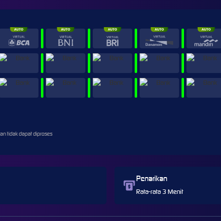
an tidak dapat diproses
Penarikan
Rata-rata 3 Menit