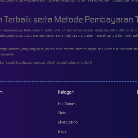
ungi customer service, maka member akan langsung menerima saldo ke dalam dompet utamanya. 
 Terbaik serta Metode Pembayaran 
kat kepuasannya. Pelayanan ini selalu aktif 24 jam sehari, dibalas langsung oleh customer serv
 customer service yang tidak ramah serta tidak bisa mengatasi masalah yang dialami oleh se
i metode yang lengkap mulai dari bank transfer, dompet digital, qris, pulsa xl & telkomsel t
elesaikan.
an segala keuntungannya dan raihlah jackpot pertamamu disini!
rm
Kategori
i
Hot Games
Slots
Live Casino
Race