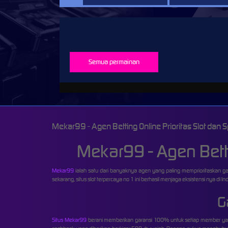
Semua permainan
Mekar99 - Agen Betting Online Prioritas Slot dan 
Mekar99 - Agen Betti
Mekar99
ialah satu dari banyaknya agen yang paling memprioritaskan g
sekarang, situs slot terpercaya no 1 ini berhasil menjaga eksistensi nya di I
G
Situs Mekar99
berani memberikan garansi 100% untuk setiap member yang 