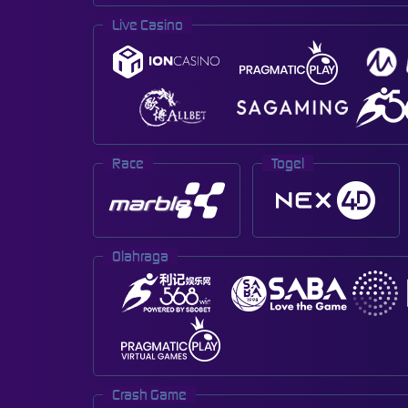
Live Casino
Race
Togel
Olahraga
Crash Game