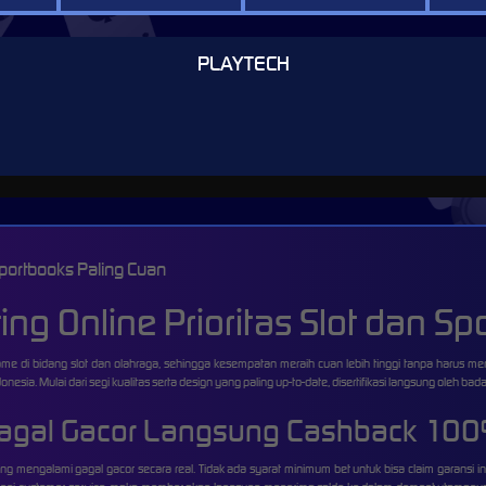
PLAYTECH
Sportbooks Paling Cuan
ng Online Prioritas Slot dan S
ame di bidang slot dan olahraga, sehingga kesempatan meraih cuan lebih tinggi tanpa harus 
ndonesia. Mulai dari segi kualitas serta design yang paling up-to-date, disertifikasi langsung oleh b
agal Gacor Langsung Cashback 10
mengalami gagal gacor secara real. Tidak ada syarat minimum bet untuk bisa claim garansi ini