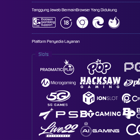
Tanggung Jawab Bermain
Browser Yang Didukung
Platform Penyedia Layanan
Slots