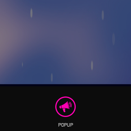
POPUP