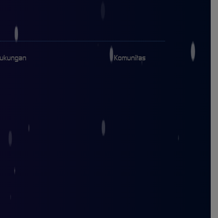
ukungan
Komunitas