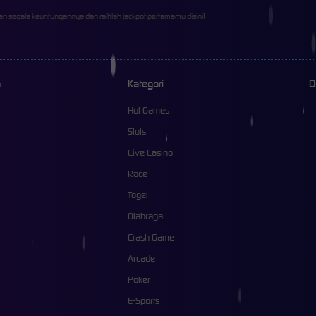
lesaikan.
n segala keuntungannya dan raihlah jackpot pertamamu disini!
m
Kategori
D
Hot Games
Slots
Live Casino
Race
Togel
Olahraga
Crash Game
Arcade
Poker
E-Sports